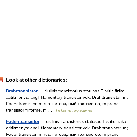
Look at other dictionaries:
Drahttransistor
— siūlinis tranzistorius statusas T sritis fizika
atitikmenys: angl. filamentary transistor vok. Drahttransistor, m;
Fadentransistor, m rus. нитевидный транзистор, m pranc.
transistor filiforme, m …
Fizikos terminų žodynas
Fadentransistor
— siūlinis tranzistorius statusas T sritis fizika
atitikmenys: angl. filamentary transistor vok. Drahttransistor, m;
Fadentransistor, m rus. нитевидный транзистор, m pranc.