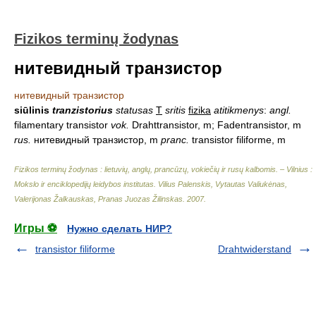
Fizikos terminų žodynas
нитевидный транзистор
нитевидный транзистор
siūlinis
tranzistorius
statusas
T
sritis
fizika
atitikmenys
:
angl.
filamentary transistor
vok.
Drahttransistor, m; Fadentransistor, m
rus.
нитевидный транзистор, m
pranc.
transistor filiforme, m
Fizikos terminų žodynas : lietuvių, anglų, prancūzų, vokiečių ir rusų kalbomis. – Vilnius :
Mokslo ir enciklopedijų leidybos institutas
.
Vilius Palenskis, Vytautas Valiukėnas,
Valerijonas Žalkauskas, Pranas Juozas Žilinskas
.
2007
.
Игры ⚽
Нужно сделать НИР?
transistor filiforme
Drahtwiderstand