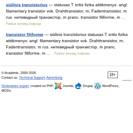
siūlinis tranzistorius
— statusas T sritis fizika atitikmenys: angl.
filamentary transistor vok. Drahttransistor, m; Fadentransistor, m
rus. нитевидный транзистор, m pranc. transistor filiforme, m …
Fizikos terminų žodynas
transistor filiforme
— siūlinis tranzistorius statusas T sritis fizika
atitikmenys: angl. filamentary transistor vok. Drahttransistor, m;
Fadentransistor, m rus. нитевидный транзистор, m pranc.
transistor filiforme, m …
Fizikos terminų žodynas
© Academic, 2000-2026
18+
Contact us:
Technical Support
,
Advertising
Dictionaries export
, created on PHP,
Joomla,
Drupal,
WordPress,
MODx.